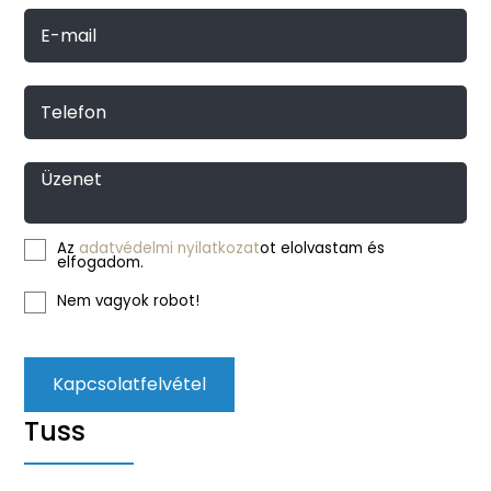
E-mail
Telefon
Üzenet
Az
adatvédelmi nyilatkozat
ot elolvastam és
elfogadom.
Nem vagyok robot!
Kapcsolatfelvétel
Tuss