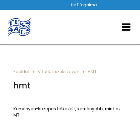
HMT fogalma
Főoldal
Vitorlás szakszavak
HMT
hmt
Keményen-közepes hőkezelt, keményebb, mint az
MT.