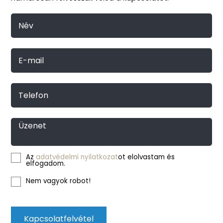
Név
E-mail
Telefon
Üzenet
Az
adatvédelmi nyilatkozat
ot elolvastam és
elfogadom.
Nem vagyok robot!
Kapcsolatfelvétel