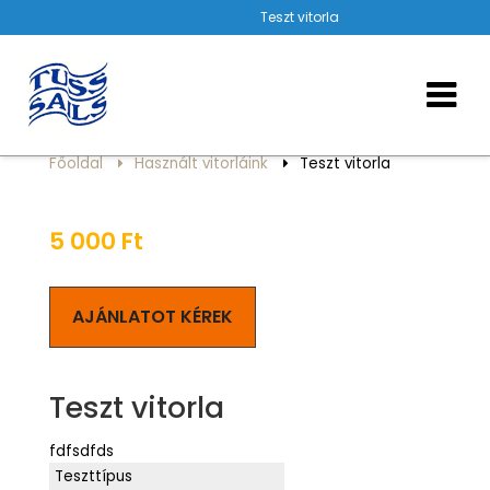
Teszt vitorla
Főoldal
Használt vitorláink
Teszt vitorla
5 000
Ft
AJÁNLATOT KÉREK
Teszt vitorla
fdfsdfds
Teszttípus